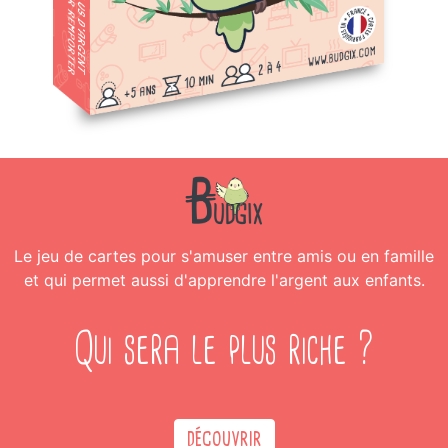
Le
jeu de cartes pour s'amuser entre amis ou en famille
et qui permet aussi d'apprendre l'argent aux enfants
.
Qui sera le plus riche ?
DÉCOUVRIR